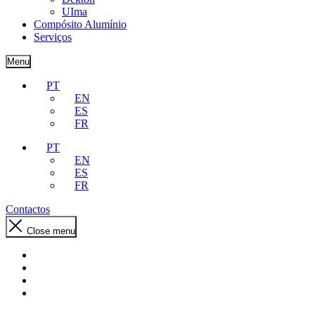
UIma
Compósito Alumínio
Serviços
Menu
PT
EN
ES
FR
PT
EN
ES
FR
Contactos
Close menu